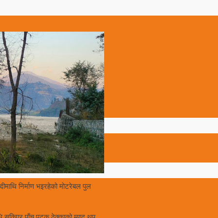
नदीमाथि निर्माण भइरहेको मोटरेबल पुल
अवधि सकिएर पाँच पटक ठेक्काको म्याद थप