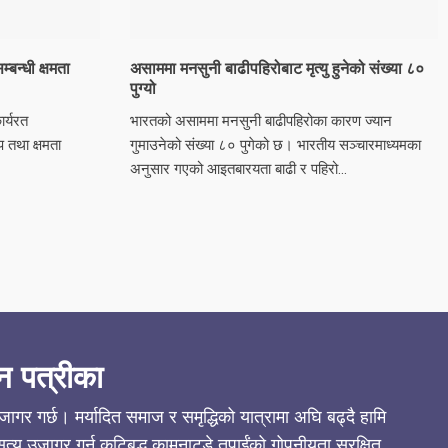
्बन्धी क्षमता
असाममा मनसुनी बाढीपहिरोबाट मृत्यु हुनेको संख्या ८०
पुग्यो
र्यरत
भारतको असाममा मनसुनी बाढीपहिरोका कारण ज्यान
ीप तथा क्षमता
गुमाउनेको संख्या ८० पुगेको छ। भारतीय सञ्चारमाध्यमका
अनुसार गएको आइतबारयता बाढी र पहिरो...
न पत्रीका
गर गर्छ। मर्यादित समाज र समृद्धिको यात्रामा अघि बढ्दै हामि
्य उजागर गर्न कटिबद्ध कामनाटुडे तपाईंको गोपनीयता सुरक्षित