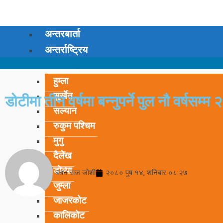
अन्तरबार्ता
अन्तर्राष्ट्रिय
कर्णाली प्रदेश
हुम्ला
सुर्खेत
डोटीमा तीन वर्षमा बन्नुपर्ने पुल नौ वर्षसम्म
सल्यान
रुकुम पश्चिम
मुगु
दैलेख
डोल्पा
बचन राज जोशी
२०८० पुष १४, शनिबार ०८:२७
जुम्ला
जाजरकोट
कालिकोट