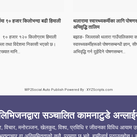
र्षमा ९० हजार किलोभन्दा बढी हिमाली
थलारामा स्वास्थ्यकर्मीका लागि पोषणसम
अभिवृद्धि तालिम
ाबाट ९० हजार १२० किलोग्राम हिमाली
बझाङ- जिल्लाकाे थलारा गाउँपालिकामा का
िल्ला तथा विदेशमा निकासी भएको छ।
स्वास्थ्यकर्मीहरूको पोषणसम्बन्धी ज्ञान, स
ख्यात मानि...
अभिवृद्धि गर्न दुईदिने पोषणसम्बन...
WP2Social Auto Publish
Powered By :
XYZScripts.com
लिभिजनद्वारा सञ्चालित कामनाटुडे अन्लाई
ार, विचार, मनोरञ्जन, खेलकुद, विश्व, प्रविधि र जीवनका विविध आयाम उजा
्रष्टाचार वा अनियमितताको कुनै प्रमाण छ भने, हामीलाई पठाउनुहोस्। सत