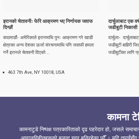
इरानको चेतावनीः फेरि आक्रमण भए निर्णायक जवाफ
दार्चुलाबाट एक व
दिन्छौं
जडीबुटी निकासी
काठमाडौं- अमेरिकाले इरानमाथि पुनः आक्रमण गरे खाडी
दार्चुला- दार्चुल
क्षेत्रका अन्य देशका ऊर्जा संरचनामाथि पनि जवाफी हमला
जडीबुटी बाहिरी ज
गर्ने इरानले चेतावनी दिएको ...
जडीबुटीका लागि प्र
463 7th Ave, NY 10018, USA
कामना टे
कामनाटुडे निष्पक्ष पत्रकारिताको दृढ पहरेदार हो, जसले समाच
आवाजविहीनहरूको बुलन्द स्वर बनिरहेका छौँ । यदि तपाईंसँग भ