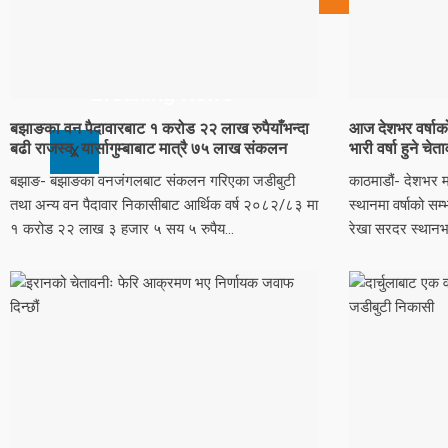
सूचना प्रविधि
स्वास्थ्य
Breaking News
बझाङका वन पैदावारबाट १ करोड २२ लाख रुपैयाँभन्दा
आज देशभर वर्षाको स
बढी राजस्व, यार्सागुम्बाबाट मात्रै ७५ लाख संकलन
भारी वर्षा हुने चेत
X
बझाङ- बझाङका वनजंगलबाट संकलन गरिएका जडीबुटी
काठमाडौं- देशभर 
तथा अन्य वन पैदावार निकासीबाट आर्थिक वर्ष २०८२/८३ मा
स्थानमा वर्षाको स
१ करोड २२ लाख ३ हजार ५ सय ५ रुपैय...
रेखा सरदर स्थानभन्