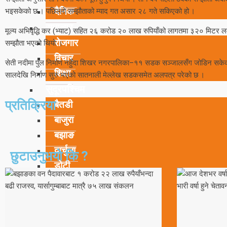
दैनिक
भइसकेको छ । पछिल्लो सम्झौताको म्याद गत असार २८ गते सकिएको हो ।
समाचार
मूल्य अभिवृद्धि कर (भ्याट) सहित २६ करोड २० लाख रुपियाँको लागतमा ३२० मिटर लम्ब
रोजगार
सम्झौता भएको थियो ।
विचार
सेती नदीमा पुल निर्माण नहुँदा शिखर नगरपालिका–११ सडक सञ्जालसँग जोडिन सक
शिक्षा
सालदेखि निर्माण सुरु भएको सातनाली मेल्लेख सडकसमेत अलपत्र परेको छ ।
सुदूरपश्चिम
प्रतिक्रिया
बैतडी
बाजुरा
बझाङ
दार्चुला
छुटाउनुभयो कि ?
डोटी
डडेल्धुरा
कैलाली
कन्चनपुर
अछाम