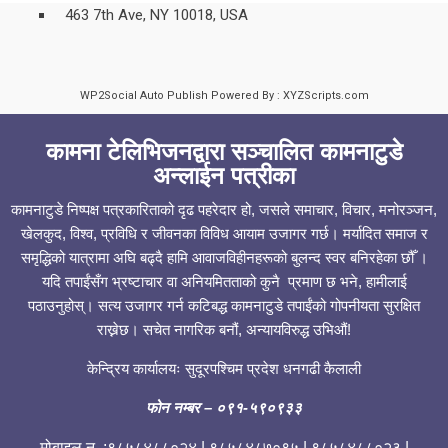
463 7th Ave, NY 10018, USA
WP2Social Auto Publish
Powered By :
XYZScripts.com
कामना टेलिभिजनद्वारा सञ्चालित कामनाटुडे
अन्लाईन पत्रीका
कामनाटुडे निष्पक्ष पत्रकारिताको दृढ पहरेदार हो, जसले समाचार, विचार, मनोरञ्जन,
खेलकुद, विश्व, प्रविधि र जीवनका विविध आयाम उजागर गर्छ। मर्यादित समाज र
समृद्धिको यात्रामा अघि बढ्दै हामि आवाजविहीनहरूको बुलन्द स्वर बनिरहेका छौँ ।
यदि तपाईंसँग भ्रष्टाचार वा अनियमितताको कुनै प्रमाण छ भने, हामीलाई
पठाउनुहोस्। सत्य उजागर गर्न कटिबद्ध कामनाटुडे तपाईंको गोपनीयता सुरक्षित
राख्नेछ। सचेत नागरिक बनौं, अन्यायविरुद्ध उभिऔं!
केन्द्रिय कार्यालयः सुदूरपश्चिम प्रदेश धनगढी कैलाली
फोन नम्बर
– ०९१-५९०९३३
मोबाइल न. :९८५८४८८०२४ | ९८५८४८७०९५ | ९८५८४८८०२३ |