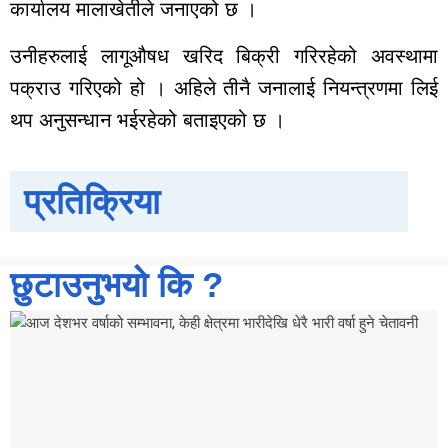
कार्यालय मालाखेतीले जनाएको छ ।
राशीफल
साप्ताहिक
उनीहरुलाई लागूऔषध खरिद बिक्री गरिरहेको अवस्थामा
मासिक
पक्राउ गरिएको हो । अहिले तीनै जनालाई नियन्त्रणमा लिई
बार्षिक
थप अनुसन्धान भईरहेको बताइएको छ ।
दैनिक
समाचार
प्रतिक्रिया
रोजगार
विचार
शिक्षा
छुटाउनुभयो कि ?
सुदूरपश्चिम
बैतडी
बाजुरा
बझाङ
दार्चुला
डोटी
डडेल्धुरा