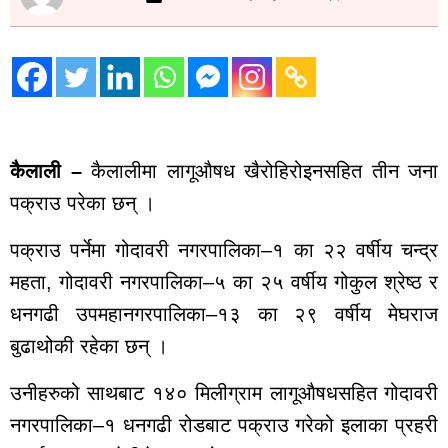
जाजरकोट
कालिकोट
ताजा
अपडेट
मनोरञ्जन
कैलाली –
कैलालीमा लागूऔषध खैरोहिरोइनसहित तीन जना
भिडियो
ब्यापार
पक्राउ परेका छन् ।
पर्यटन
ट्रेन्डिङ
पक्राउ पर्नेमा गोदावरी नगरपालिका–१ का २२ वर्षीय चन्द्र
घटना
महता, गोदावरी नगरपालिका–५ का २५ वर्षीय गोकुल श्रेष्ठ र
खेलकुद
धनगढी उपमहानगरपालिका–१३ का २९ वर्षीय मेघराज
मुख्य
बुढाथोकी रहेका छन् ।
समाचार
उनीहरुको साथबाट १४० मिलीग्राम लागूऔषधसहित गोदावरी
राजनीति
युटुब भिडियो
नगरपालिका–१ धनगढी रोडबाट पक्राउ गरेको इलाका प्रहरी