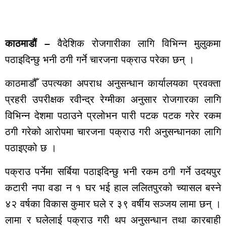
कालिकोट
ताजा
अपडेट
काठमाडौं –
वैदेशिक रोजगारीका लागि विभिन्न मुलुकमा
पठाइदिन्छु भनी ठगी गर्ने चारजना पक्राउ परेका छन् ।
मनोरञ्जन
भिडियो
काठमाडौँ उपत्यका अपराध अनुसन्धान कार्यालयका प्रवक्ता
ब्यापार
पर्यटन
प्रहरी उपरीक्षक रवीन्द्र रेग्मीका अनुसार रोजगारका लागि
ट्रेन्डिङ
विभिन्न देशमा पठाउने प्रलोभन पारी पटक पटक गरेर रकम
घटना
ठगी गरेको आरोपमा चारजना पक्राउ गरी अनुसन्धानका लागि
खेलकुद
पठाइएको छ ।
मुख्य
समाचार
पक्राउ पर्नेमा सर्बिया पठाइदिन्छु भनी रकम ठगी गर्ने उदयपुर
राजनीति
कटारी नपा वडा न‌ १ घर भई हाल ललितपुरको च्यासल बस्ने
युटुब भिडियो
४२ वर्षका विकास कुमार घले र ३९ वर्षीय सञ्जय लामा छन् ।
राशीफल
लामा र घलेलाई पक्राउ गरी थप अनुसन्धान तथा कारबाही