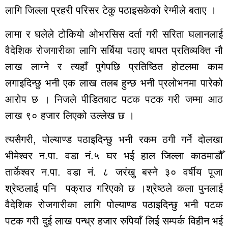
लागि जिल्ला प्रहरी परिसर टेकु पठाइसकेको रेग्मीले बताए ।
साप्ताहिक
मासिक
लामा र घलेले टोकियो ओभरसिस दर्ता गरी सरिता घलानलाई
बार्षिक
दैनिक
वैदेशिक रोजगारीका लागि सर्बिया पठाए बापत प्रतिव्यक्ति नौ
लाख लाग्ने र त्यहाँ पुगेपछि प्रतिष्ठित होटलमा काम
समाचार
लगाइदिन्छु भनी एक लाख तलब हुन्छ भनी प्रलोभनमा पारेको
रोजगार
आरोप छ । निजले पीडितबाट पटक पटक गरी जम्मा आठ
विचार
शिक्षा
लाख ९० हजार लिएको उल्लेख छ ।
सुदूरपश्चिम
त्यसैगरी, पोल्याण्ड पठाइदिन्छु भनी रकम ठगी गर्ने दोलखा
बैतडी
भीमेश्वर न.पा. वडा नं.५ घर भई हाल जिल्ला काठमाडौँ
बाजुरा
तार्केश्वर न.पा. वडा नं. ८ जरंखु बस्ने ३० वर्षीय पूजा
बझाङ
दार्चुला
श्रेष्ठलाई पनि पक्राउ गरिएको छ ।श्रेष्ठले कला पुनलाई
डोटी
वैदेशिक रोजगारीका लागि पोल्याण्ड पठाइदिन्छु भनी पटक
डडेल्धुरा
पटक गरी दुई लाख पन्ध्र हजार रुपियाँ लिई सम्पर्क विहीन भई
कैलाली