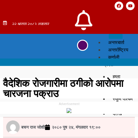
अन्तरबार्ता
अन्तर्राष्ट्रिय
कर्णाली
प्रदेश
हुम्ला
वैदेशिक रोजगारीमा ठगीको आरोपमा
सुर्खेत
चारजना पक्राउ
सल्यान
रुकुम पश्चिम
Advertisement
मुगु
दैलेख
डोल्पा
बचन राज जोशी
२०८० पुष २४, मंगलवार १९:००
जुम्ला
जाजरकोट