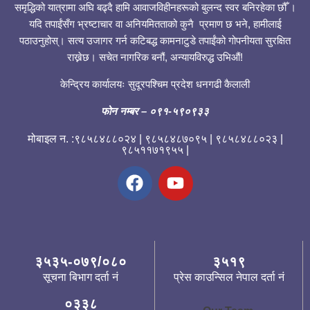
समृद्धिको यात्रामा अघि बढ्दै हामि आवाजविहीनहरूको बुलन्द स्वर बनिरहेका छौँ ।
यदि तपाईंसँग भ्रष्टाचार वा अनियमितताको कुनै प्रमाण छ भने, हामीलाई
पठाउनुहोस्। सत्य उजागर गर्न कटिबद्ध कामनाटुडे तपाईंको गोपनीयता सुरक्षित
राख्नेछ। सचेत नागरिक बनौं, अन्यायविरुद्ध उभिऔं!
केन्द्रिय कार्यालयः सुदूरपश्चिम प्रदेश धनगढी कैलाली
फोन नम्बर
– ०९१-५९०९३३
मोबाइल न. :९८५८४८८०२४ | ९८५८४८७०९५ | ९८५८४८८०२३ |
९८५११७१९५५ |
३५३५-०७९/०८०
३५१९
सूचना बिभाग दर्ता नं
प्रेस काउन्सिल नेपाल दर्ता नं
०३३८