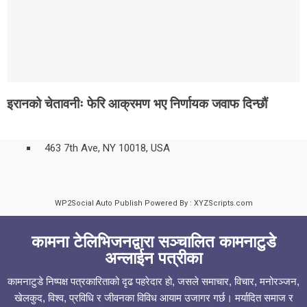
इरानको चेतावनीः फेरि आक्रमण भए निर्णायक जवाफ दिन्छौं
463 7th Ave, NY 10018, USA
WP2Social Auto Publish
Powered By :
XYZScripts.com
कामना टेलिभिजनद्वारा सञ्चालित कामनाटुडे
अन्लाईन पत्रीका
कामनाटुडे निष्पक्ष पत्रकारिताको दृढ पहरेदार हो, जसले समाचार, विचार, मनोरञ्जन,
खेलकुद, विश्व, प्रविधि र जीवनका विविध आयाम उजागर गर्छ। मर्यादित समाज र