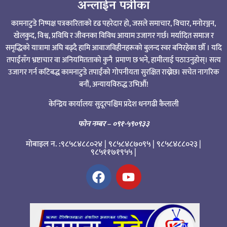
अन्लाईन पत्रीका
कामनाटुडे निष्पक्ष पत्रकारिताको दृढ पहरेदार हो, जसले समाचार, विचार, मनोरञ्जन,
खेलकुद, विश्व, प्रविधि र जीवनका विविध आयाम उजागर गर्छ। मर्यादित समाज र
समृद्धिको यात्रामा अघि बढ्दै हामि आवाजविहीनहरूको बुलन्द स्वर बनिरहेका छौँ । यदि
तपाईंसँग भ्रष्टाचार वा अनियमितताको कुनै प्रमाण छ भने, हामीलाई पठाउनुहोस्। सत्य
उजागर गर्न कटिबद्ध कामनाटुडे तपाईंको गोपनीयता सुरक्षित राख्नेछ। सचेत नागरिक
बनौं, अन्यायविरुद्ध उभिऔं!
केन्द्रिय कार्यालयः सुदूरपश्चिम प्रदेश धनगढी कैलाली
फोन नम्बर
– ०९१-५९०९३३
मोबाइल न. :९८५८४८८०२४ | ९८५८४८७०९५ | ९८५८४८८०२३ |
९८५११७१९५५ |