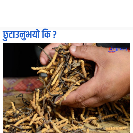
छुटाउनुभयो कि ?