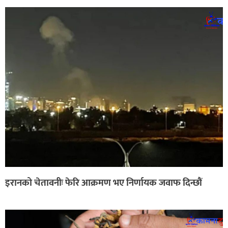
इरानको चेतावनीः फेरि आक्रमण भए निर्णायक जवाफ दिन्छौं