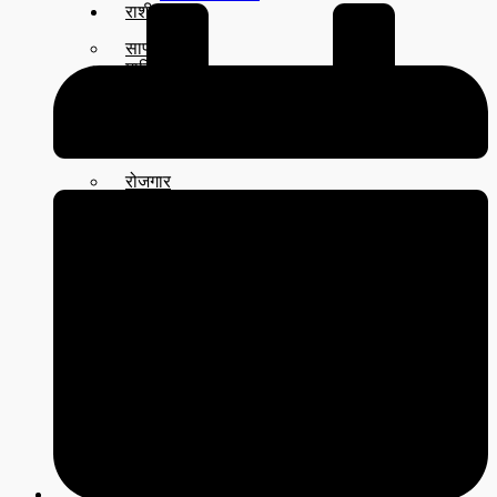
राशीफल
साप्ताहिक
मासिक
बार्षिक
दैनिक
समाचार
रोजगार
विचार
शिक्षा
सुदूरपश्चिम
बैतडी
बाजुरा
बझाङ
दार्चुला
डोटी
डडेल्धुरा
कैलाली
कन्चनपुर
अछाम
सूचना प्रविधि