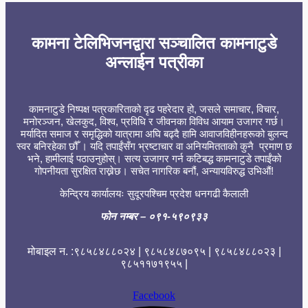
कामना टेलिभिजनद्वारा सञ्चालित कामनाटुडे
अन्लाईन पत्रीका
कामनाटुडे निष्पक्ष पत्रकारिताको दृढ पहरेदार हो, जसले समाचार, विचार,
मनोरञ्जन, खेलकुद, विश्व, प्रविधि र जीवनका विविध आयाम उजागर गर्छ।
मर्यादित समाज र समृद्धिको यात्रामा अघि बढ्दै हामि आवाजविहीनहरूको बुलन्द
स्वर बनिरहेका छौँ । यदि तपाईंसँग भ्रष्टाचार वा अनियमितताको कुनै प्रमाण छ
भने, हामीलाई पठाउनुहोस्। सत्य उजागर गर्न कटिबद्ध कामनाटुडे तपाईंको
गोपनीयता सुरक्षित राख्नेछ। सचेत नागरिक बनौं, अन्यायविरुद्ध उभिऔं!
केन्द्रिय कार्यालयः सुदूरपश्चिम प्रदेश धनगढी कैलाली
फोन नम्बर
– ०९१-५९०९३३
मोबाइल न. :९८५८४८८०२४ | ९८५८४८७०९५ | ९८५८४८८०२३ |
९८५११७१९५५ |
Facebook