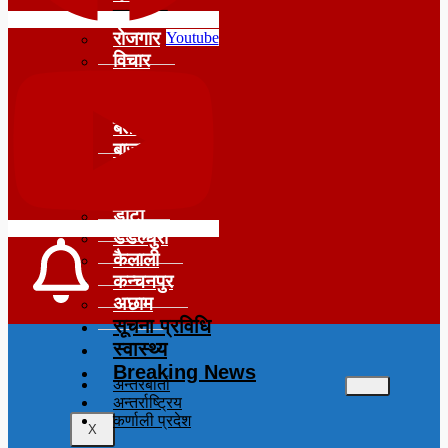
समाचार
रोजगार
Youtube
विचार
शिक्षा
सुदूरपश्चिम
बैतडी
बाजुरा
बझाङ
दार्चुला
डोटी
डडेल्धुरा
कैलाली
कन्चनपुर
अछाम
सूचना प्रविधि
स्वास्थ्य
Breaking News
अन्तरबार्ता
अन्तर्राष्ट्रिय
कर्णाली प्रदेश
X