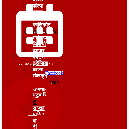
डोल्पा
जुम्ला
जाजरकोट
कालिकोट
ताजा अपडेट
मनोरञ्जन
भिडियो
ब्यापार
पर्यटन
ट्रेन्डिङ
घटना
Facebook
खेलकुद
मुख्य समाचार
राजनीति
युटुब भिडियो
राशीफल
साप्ताहिक
मासिक
बार्षिक
दैनिक