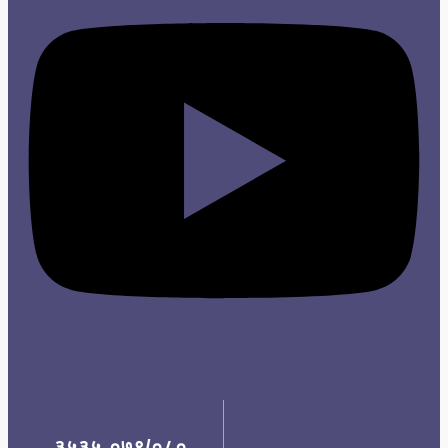
३५३५-०७९/०८०