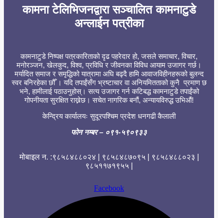
कामना टेलिभिजनद्वारा सञ्चालित कामनाटुडे
अन्लाईन पत्रीका
कामनाटुडे निष्पक्ष पत्रकारिताको दृढ पहरेदार हो, जसले समाचार, विचार,
मनोरञ्जन, खेलकुद, विश्व, प्रविधि र जीवनका विविध आयाम उजागर गर्छ।
मर्यादित समाज र समृद्धिको यात्रामा अघि बढ्दै हामि आवाजविहीनहरूको बुलन्द
स्वर बनिरहेका छौँ । यदि तपाईंसँग भ्रष्टाचार वा अनियमितताको कुनै प्रमाण छ
भने, हामीलाई पठाउनुहोस्। सत्य उजागर गर्न कटिबद्ध कामनाटुडे तपाईंको
गोपनीयता सुरक्षित राख्नेछ। सचेत नागरिक बनौं, अन्यायविरुद्ध उभिऔं!
केन्द्रिय कार्यालयः सुदूरपश्चिम प्रदेश धनगढी कैलाली
फोन नम्बर
– ०९१-५९०९३३
मोबाइल न. :९८५८४८८०२४ | ९८५८४८७०९५ | ९८५८४८८०२३ |
९८५११७१९५५ |
Facebook