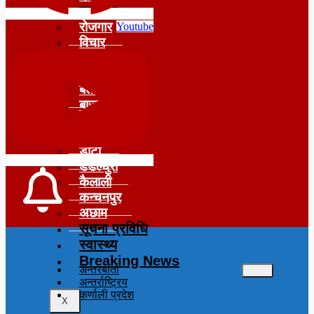
समाचार
रोजगार
Youtube
विचार
शिक्षा
सुदूरपश्चिम
बैतडी
बाजुरा
बझाङ
दार्चुला
डोटी
डडेल्धुरा
कैलाली
कन्चनपुर
अछाम
सूचना प्रविधि
स्वास्थ्य
Breaking News
अन्तरबार्ता
अन्तर्राष्ट्रिय
कर्णाली प्रदेश
X