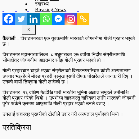
स्वास्थ्य
Breaking News
X
कैलाली –
विराटनगरका एक युवकमाथि भारतको जाेगबनीमा गाेली प्रहार भएको
छ ।
विराटनगर महानगरपालिका–८ मधुमाराका २७ वर्षीया निर्दोष संग्रौलामाथि
सीमाक्षेत्र जाेगबनीमा आइतबार साँझ गाेली प्रहार भएको हाे ।
गोली प्रहारबाट घाइते भएका संग्रौलाको विराटनगरस्थित कोशी अस्पतालमा
उपचार भइरहेको मोरङ प्रहरी प्रमुख एसपी दीपक पोखरेलले जानकारी दिए ।
उनकाे वायाँ तिघ्रामा गाेली लागेकाे छ ।
विराटनगर–१६ दक्षिण गेटदेखि पारी भारतीय भूमिमा अज्ञात समूहले उनीमाथि
गोली प्रहार गरेको थियाे । उपभोग्य खाद्यवस्तु खरिदका लागि भारतको जोगबनी
पुगेर फर्कने क्रममा आफूमाथि गाेली प्रहार भएको उनले बताए ।
उनलाई सशस्त्र प्रहरीको टाेलीले उद्दार गरी अस्पताल पुर्याएकाे थियाे ।
प्रतिक्रिया