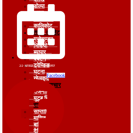
डोल्पा
जुम्ला
जाजरकोट
कालिकोट
ताजा अपडेट
मनोरञ्जन
भिडियो
ब्यापार
पर्यटन
ट्रेन्डिङ
घटना
Facebook
खेलकुद
मुख्य समाचार
राजनीति
युटुब भिडियो
राशीफल
साप्ताहिक
मासिक
बार्षिक
दैनिक