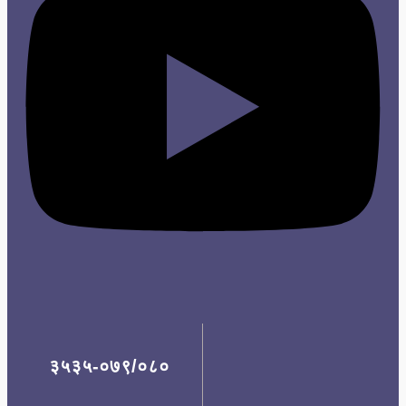
३५३५-०७९/०८०