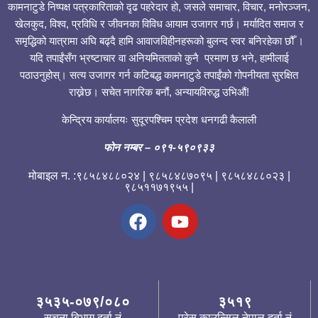
कामनाटुडे निष्पक्ष पत्रकारिताको दृढ पहरेदार हो, जसले समाचार, विचार, मनोरञ्जन,
खेलकुद, विश्व, प्रविधि र जीवनका विविध आयाम उजागर गर्छ। मर्यादित समाज र
समृद्धिको यात्रामा अघि बढ्दै हामि आवाजविहीनहरूको बुलन्द स्वर बनिरहेका छौँ ।
यदि तपाईंसँग भ्रष्टाचार वा अनियमितताको कुनै प्रमाण छ भने, हामीलाई
पठाउनुहोस्। सत्य उजागर गर्न कटिबद्ध कामनाटुडे तपाईंको गोपनीयता सुरक्षित
राख्नेछ। सचेत नागरिक बनौं, अन्यायविरुद्ध उभिऔं!
केन्द्रिय कार्यालयः सुदूरपश्चिम प्रदेश धनगढी कैलाली
फोन नम्बर
– ०९१-५९०९३३
मोबाइल न. :९८५८४८८०२४ | ९८५८४८७०९५ | ९८५८४८८०२३ |
९८५११७१९५५ |
३५३५-०७९/०८०
३५१९
सूचना बिभाग दर्ता नं
प्रेस काउन्सिल नेपाल दर्ता नं