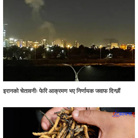
इरानको चेतावनीः फेरि आक्रमण भए निर्णायक जवाफ दिन्छौं