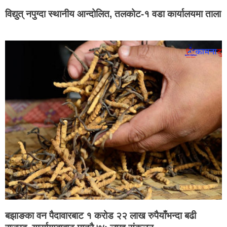
विद्युत् नपुग्दा स्थानीय आन्दोलित, तलकोट-१ वडा कार्यालयमा ताला
बझाङका वन पैदावारबाट १ करोड २२ लाख रुपैयाँभन्दा बढी