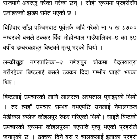
राजमार्ग अवरुद्ध गरेका गरेका छन् । सोही क्रममा प्रहरीसँग
राशीफल
उनीहरुको झडप समेत भएको छ ।
साप्ताहिक
मासिक
बिहिवार साँझ पश्चिमबाट पूर्वतर्फ जाँदै गरेको ना ५ ख ८७००
बार्षिक
नम्बरको बसले ठक्कर दिँदा मोहोन्याल गाउँपालिका–७ का ३७
दैनिक
वर्षीय डम्बरबहादुर विष्टको मृत्यु भएको थियो ।
समाचार
लम्कीचुहा नगरपालिका–२ गणेशपुर चोकमा पैदलयात्रा
रोजगार
विचार
गरीरहेका बिष्टलाई बसले ठक्कर दिदा गम्भीर घाइते भएका
शिक्षा
थिए।
सुदूरपश्चिम
बिष्टलाई उपचारको लागि लालरत्न अस्पताल पुगाइएको थियो
बैतडी
। तर त्यहाँ उपचार सम्भव नभएपछि उनलाई नेपालगञ्ज
बाजुरा
मेडीकल कलेज कोहलपुर रेफर गरिएको थियो। घाइते बिष्टको
बझाङ
दार्चुला
उपचारको क्रममा कोहलपुरमा गएराति मृत्यु भएको प्रहरीले
डोटी
जनाएको छ । ठक्कर दिने बस र चालकलाई इलाका प्रहरी
डडेल्धुरा