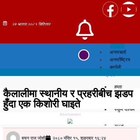
अन्तरबार्ता
अन्तर्राष्ट्रिय
कर्णाली
प्रदेश
हुम्ला
कैलालीमा स्थानीय र प्रहरीबीच झडप
सुर्खेत
हुँदा एक किशोरी घाइते
सल्यान
रुकुम पश्चिम
Advertisement
मुगु
दैलेख
डोल्पा
बचन राज जोशी
२०८० मंसिर १५, शुक्रबार १६:२४
जुम्ला