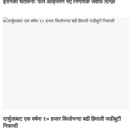
इरानको चेतावनीः फेरि आक्रमण भए निर्णायक जवाफ दिन्छौं
दार्चुलाबाट एक वर्षमा ९० हजार किलोभन्दा बढी हिमाली जडीबुटी
निकासी