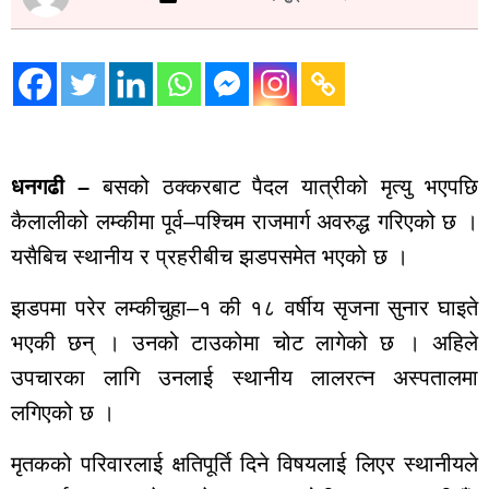
जाजरकोट
कालिकोट
ताजा
अपडेट
मनोरञ्जन
धनगढी –
बसको ठक्करबाट पैदल यात्रीको मृत्यु भएपछि
भिडियो
ब्यापार
कैलालीको लम्कीमा पूर्व–पश्चिम राजमार्ग अवरुद्ध गरिएको छ ।
पर्यटन
यसैबिच स्थानीय र प्रहरीबीच झडपसमेत भएको छ ।
ट्रेन्डिङ
घटना
झडपमा परेर लम्कीचुहा–१ की १८ वर्षीय सृजना सुनार घाइते
खेलकुद
भएकी छन् । उनको टाउकोमा चोट लागेको छ । अहिले
मुख्य
उपचारका लागि उनलाई स्थानीय लालरत्न अस्पतालमा
समाचार
लगिएको छ ।
राजनीति
युटुब भिडियो
मृतकको परिवारलाई क्षतिपूर्ति दिने विषयलाई लिएर स्थानीयले