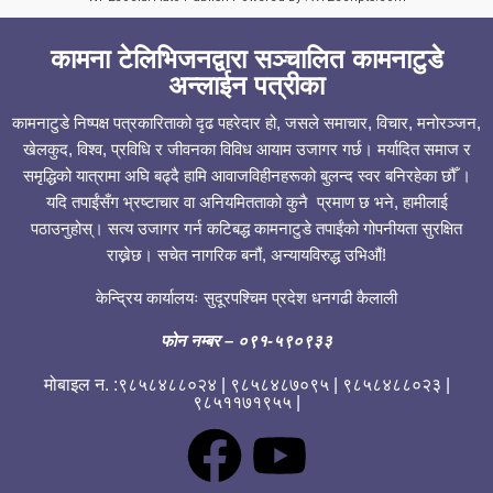
कामना टेलिभिजनद्वारा सञ्चालित कामनाटुडे
अन्लाईन पत्रीका
कामनाटुडे निष्पक्ष पत्रकारिताको दृढ पहरेदार हो, जसले समाचार, विचार, मनोरञ्जन,
खेलकुद, विश्व, प्रविधि र जीवनका विविध आयाम उजागर गर्छ। मर्यादित समाज र
समृद्धिको यात्रामा अघि बढ्दै हामि आवाजविहीनहरूको बुलन्द स्वर बनिरहेका छौँ ।
यदि तपाईंसँग भ्रष्टाचार वा अनियमितताको कुनै प्रमाण छ भने, हामीलाई
पठाउनुहोस्। सत्य उजागर गर्न कटिबद्ध कामनाटुडे तपाईंको गोपनीयता सुरक्षित
राख्नेछ। सचेत नागरिक बनौं, अन्यायविरुद्ध उभिऔं!
केन्द्रिय कार्यालयः सुदूरपश्चिम प्रदेश धनगढी कैलाली
फोन नम्बर
– ०९१-५९०९३३
मोबाइल न. :९८५८४८८०२४ | ९८५८४८७०९५ | ९८५८४८८०२३ |
९८५११७१९५५ |