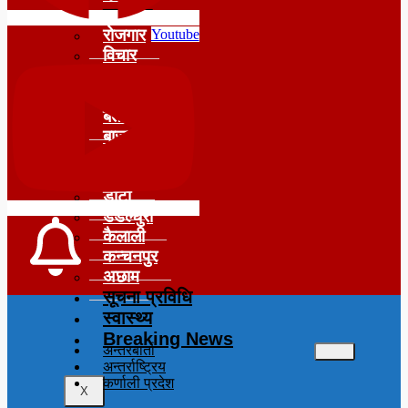
समाचार
रोजगार
Youtube
विचार
शिक्षा
सुदूरपश्चिम
बैतडी
बाजुरा
बझाङ
दार्चुला
डोटी
डडेल्धुरा
कैलाली
कन्चनपुर
अछाम
सूचना प्रविधि
स्वास्थ्य
Breaking News
अन्तरबार्ता
अन्तर्राष्ट्रिय
कर्णाली प्रदेश
X