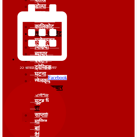
डोल्पा
जुम्ला
जाजरकोट
कालिकोट
ताजा अपडेट
मनोरञ्जन
भिडियो
ब्यापार
पर्यटन
ट्रेन्डिङ
घटना
Facebook
खेलकुद
मुख्य समाचार
राजनीति
युटुब भिडियो
राशीफल
साप्ताहिक
मासिक
बार्षिक
दैनिक