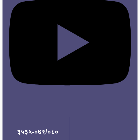
३५३५-०७९/०८०