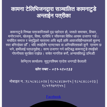
कामना टेलिभिजनद्वारा सञ्चालित कामनाटुडे
अन्लाईन पत्रीका
कामनाटुडे निष्पक्ष पत्रकारिताको दृढ पहरेदार हो, जसले समाचार, विचार,
मनोरञ्जन, खेलकुद, विश्व, प्रविधि र जीवनका विविध आयाम उजागर गर्छ।
मर्यादित समाज र समृद्धिको यात्रामा अघि बढ्दै हामि आवाजविहीनहरूको बुलन्द
स्वर बनिरहेका छौँ । यदि तपाईंसँग भ्रष्टाचार वा अनियमितताको कुनै प्रमाण छ
भने, हामीलाई पठाउनुहोस्। सत्य उजागर गर्न कटिबद्ध कामनाटुडे तपाईंको
गोपनीयता सुरक्षित राख्नेछ। सचेत नागरिक बनौं, अन्यायविरुद्ध उभिऔं!
केन्द्रिय कार्यालयः सुदूरपश्चिम प्रदेश धनगढी कैलाली
फोन नम्बर
– ०९१-५९०९३३
मोबाइल न. :९८५८४८८०२४ | ९८५८४८७०९५ | ९८५८४८८०२३ |
९८५११७१९५५ |
Facebook