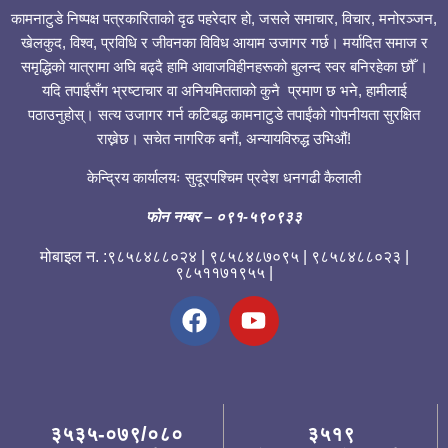
कामनाटुडे निष्पक्ष पत्रकारिताको दृढ पहरेदार हो, जसले समाचार, विचार, मनोरञ्जन,
खेलकुद, विश्व, प्रविधि र जीवनका विविध आयाम उजागर गर्छ। मर्यादित समाज र
समृद्धिको यात्रामा अघि बढ्दै हामि आवाजविहीनहरूको बुलन्द स्वर बनिरहेका छौँ ।
यदि तपाईंसँग भ्रष्टाचार वा अनियमितताको कुनै प्रमाण छ भने, हामीलाई
पठाउनुहोस्। सत्य उजागर गर्न कटिबद्ध कामनाटुडे तपाईंको गोपनीयता सुरक्षित
राख्नेछ। सचेत नागरिक बनौं, अन्यायविरुद्ध उभिऔं!
केन्द्रिय कार्यालयः सुदूरपश्चिम प्रदेश धनगढी कैलाली
फोन नम्बर
– ०९१-५९०९३३
मोबाइल न. :९८५८४८८०२४ | ९८५८४८७०९५ | ९८५८४८८०२३ |
९८५११७१९५५ |
३५३५-०७९/०८०
३५१९