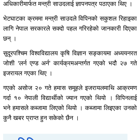
अधिकारीमार्फत मन्त्री साउदलाई ज्ञापनपत्र पठाएका थिए ।
साप्ताहिक
मासिक
भेटघाटका क्रममा मन्त्री साउदले विपिनको सकुशल रिहाइका
बार्षिक
लागि नेपाल सरकारले सक्दो पहल गरिरहेको जानकारी दिएका
दैनिक
छन् ।
समाचार
सुदूरपश्चिम विश्वविद्यालय कृषि विज्ञान सङ्कायमा अध्ययनरत
रोजगार
विचार
जोशी ‘लर्न एण्ड अर्न’ कार्यक्रमअन्तर्गत गएकाे भदौ २७ गते
शिक्षा
इजरायल गएका थिए ।
सुदूरपश्चिम
गएकाे असोज २० गते हमास समूहले इजरायलमाथि आक्रमण
बैतडी
गर्दा १० नेपाली विद्यार्थीको ज्यान गएको थियो । विपिनलाई
बाजुरा
भने हमासले कब्जामा लिएको थियो । कब्जामा लिइएका उनको
बझाङ
दार्चुला
कुनै खबर प्राप्त हुन सकेको छैन ।
डोटी
डडेल्धुरा
कैलाली