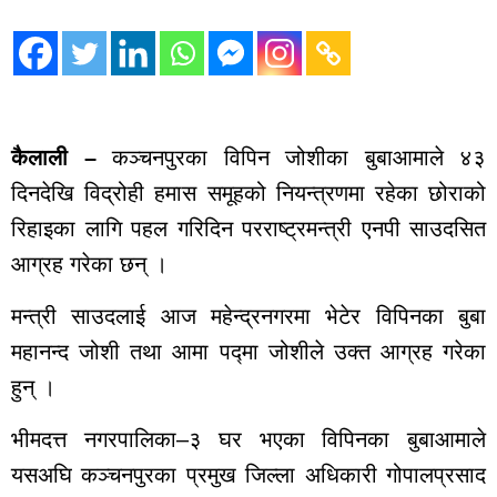
कालिकोट
ताजा
अपडेट
मनोरञ्जन
कैलाली –
कञ्चनपुरका विपिन जोशीका बुबाआमाले ४३
भिडियो
ब्यापार
दिनदेखि विद्रोही हमास समूहको नियन्त्रणमा रहेका छोराको
पर्यटन
रिहाइका लागि पहल गरिदिन परराष्ट्रमन्त्री एनपी साउदसित
ट्रेन्डिङ
आग्रह गरेका छन् ।
घटना
खेलकुद
मन्त्री साउदलाई आज महेन्द्रनगरमा भेटेर विपिनका बुबा
मुख्य
महानन्द जोशी तथा आमा पद्मा जोशीले उक्त आग्रह गरेका
समाचार
हुन् ।
राजनीति
युटुब भिडियो
भीमदत्त नगरपालिका–३ घर भएका विपिनका बुबाआमाले
यसअघि कञ्चनपुरका प्रमुख जिल्ला अधिकारी गोपालप्रसाद
राशीफल