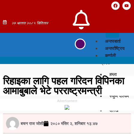
अन्तरबार्ता
अन्तर्राष्ट्रिय
कर्णाली
प्रदेश
हुम्ला
रिहाइका लागि पहल गरिदन विपिनका
सुर्खेत
आमाबुबाले भेटे परराष्ट्रमन्त्री
सल्यान
रुकुम पश्चिम
Advertisement
मुगु
दैलेख
डोल्पा
बचन राज जोशी
२०८० मंसिर २, शनिबार १३:४७
जुम्ला
जाजरकोट