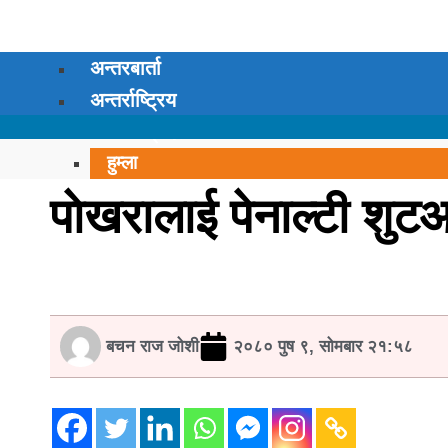
अन्तरबार्ता
अन्तर्राष्ट्रिय
कर्णाली प्रदेश
हुम्ला
सुर्खेत
पाेखरालाई पेनाल्टी श
सल्यान
रुकुम पश्चिम
मुगु
दैलेख
डोल्पा
बचन राज जोशी
२०८० पुष ९, सोमबार २१:५८
जुम्ला
जाजरकोट
कालिकोट