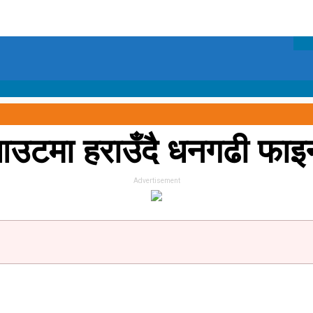
ुटआउटमा हराउँदै धनगढी फा
Advertisement