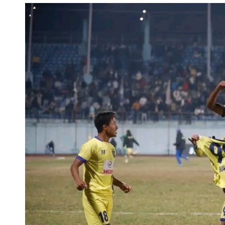
ताजा अपडेट
मनोरञ्जन
भिडियो
ब्यापार
पर्यटन
ट्रेन्डिङ
घटना
खेलकुद
मुख्य समाचार
राजनीति
युटुब भिडियो
राशीफल
साप्ताहिक
मासिक
बार्षिक