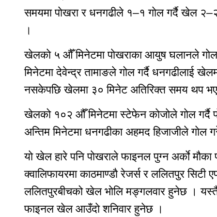
समयमा पाेखरा र धनगढीले १–१ गाेल गर्दै खेल २–२ 
सूचना प्रविधि
।
स्वास्थ्य
Breaking News
खेलकाे ५ औँ मिनेटमा पाेखराका आयुष घलानले गाेल
मिनेटमा देवेन्द्र तामाङले गोल गर्दै धनगढीलाई खेल
X
नसकेपछि खेलमा ३० मिनेट अतिरिक्त समय थप भए
खेलको १०२ औँ मिनेटमा स्टेफेन काेजाेले गाेल गर्द
अन्तिम मिनेटमा धनगढीका अहमद हिजाजीले गाेल गर
याे खेल हारे पनि पाेखराले फाइनल पुग्न अर्काे माै
क्वालिफायरमा काठमाण्डाै रेजर्स र ललितपुर सिटी ए
ललितपुरबीचको खेल भाेलि मङ्गलवार हुनेछ । यस्तै 
फाइनल खेल आउँदाे शनिवार हुनेछ ।