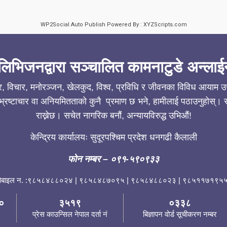
WP2Social Auto Publish
Powered By :
XYZScripts.com
लिभिजनद्वारा सञ्चालित कामनाटुडे अन्लाई
ार, विचार, मनोरञ्जन, खेलकुद, विश्व, प्रविधि र जीवनका विविध आयाम उजा
्रष्टाचार वा अनियमितताको कुनै प्रमाण छ भने, हामीलाई पठाउनुहोस्। सत
राख्नेछ। सचेत नागरिक बनौं, अन्यायविरुद्ध उभिऔं!
केन्द्रिय कार्यालयः सुदूरपश्चिम प्रदेश धनगढी कैलाली
फोन नम्बर
– ०९१-५९०९३३
ोबाइल न. :९८५८४८८०२४ | ९८५८४८७०९५ | ९८५८४८८०२३ | ९८५११७१९५५
०
३५१९
०३३८
प्रेस काउन्सिल नेपाल दर्ता नं
बिज्ञापन वोर्ड सूचीकरण नम्बर