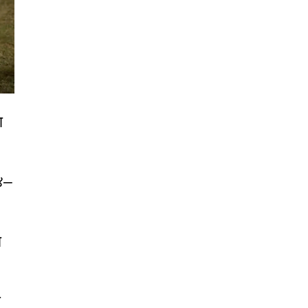
ग
 ४–
ग
त