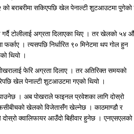
काे बराबरीमा सकिएपछि खेल पेनाल्टी शुटआउटमा पुगेकाे ह
 गर्दै टाेलीलाई अग्रता दिलाएका थिए । तर खेलकाे ५४ औ
मा फर्काए । त्यसपछि निर्धारित ९० मिनेटमा थप गाेल हुन
काे थियाे ।
ै पाेखरालाई फेरि अग्रता दिलाए । तर अतिरिक्त समयकाे
ेपछि खेल पेनाल्टी शुटआउटमा गएकाे थियाे ।
का पाउनेछ । अब पाेखराले फाइनल प्रवेशका लागि दाेस्राे
फसीबीचकाे खेलकाे विजेतासँग खेल्नेछ । काठमाण्डाै र
दाेस्राे क्वालिफायर आउँदाे बिहीवार हुनेछ । एनएसएलकाे