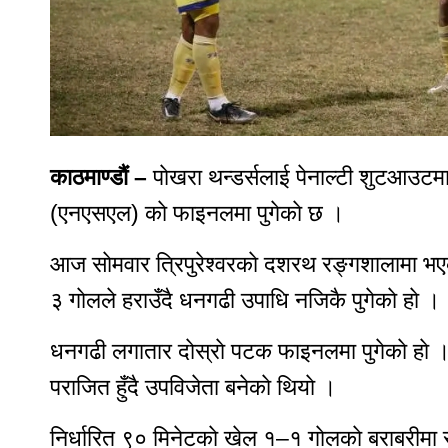
दैनिक
समाचार
रोजगार
विचार
शिक्षा
काठमाण्डाैं –
पाेखरा थन्डर्सलाई पेनाल्टी शुटआउटमा
सुदूरपश्चिम
बैतडी
(एनएसएल) काे फाइनलमा पुगेकाे छ ।
बाजुरा
आज साेमवार त्रिपुरेश्वरकाे दशरथ रङ्गशालामा भए
बझाङ
दार्चुला
३ गाेलले हराउँदै धनगढी उपाधि नजिकै पुगेकाे हाे ।
डोटी
धनगढी लगातार दाेस्राे पटक फाइनलमा पुगेकाे हाे
डडेल्धुरा
पराजित हुँदै उपविजेता बनेकाे थियाे ।
कैलाली
कन्चनपुर
निर्धारित ९० मिनेटकाे खेल १–१ गाेलकाे बराबरीम
अछाम