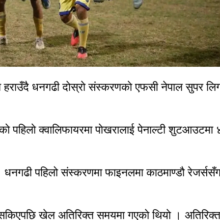
 हराउँदै धनगढी दाेस्राे संस्करणकाे एफसी नेपाल सुपर लि
काे पहिलाे क्वालिफायरमा पाेखरालाई पेनाल्टी शुटआउटमा
 । धनगढी पहिलो संस्करणमा फाइनलमा काठमाण्डाै रेजर्ससँ
ा सकिएपछि खेल अतिरिक्त समयमा गएकाे थियाे । अतिरिक्