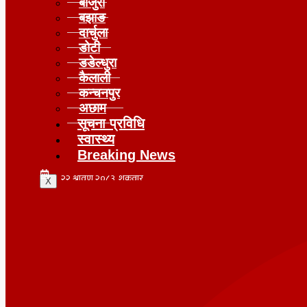
बाजुरा
बझाङ
दार्चुला
डोटी
डडेल्धुरा
कैलाली
कन्चनपुर
अछाम
सूचना प्रविधि
स्वास्थ्य
Breaking News
X