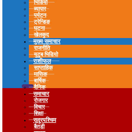
भिडियो
ब्यापार
पर्यटन
ट्रेन्डिङ
घटना
खेलकुद
मुख्य समाचार
राजनीति
युटुब भिडियो
राशीफल
साप्ताहिक
मासिक
बार्षिक
दैनिक
समाचार
रोजगार
विचार
शिक्षा
सुदूरपश्चिम
बैतडी