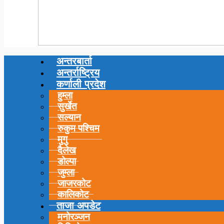
अन्तरबार्ता
अन्तर्राष्ट्रिय
कर्णाली प्रदेश
हुम्ला
सुर्खेत
सल्यान
रुकुम पश्चिम
मुगु
दैलेख
डोल्पा
जुम्ला
जाजरकोट
कालिकोट
ताजा अपडेट
मनोरञ्जन