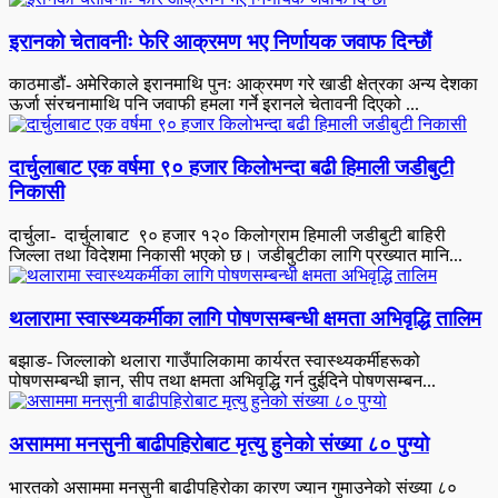
इरानको चेतावनीः फेरि आक्रमण भए निर्णायक जवाफ दिन्छौं
काठमाडौं- अमेरिकाले इरानमाथि पुनः आक्रमण गरे खाडी क्षेत्रका अन्य देशका
ऊर्जा संरचनामाथि पनि जवाफी हमला गर्ने इरानले चेतावनी दिएको ...
दार्चुलाबाट एक वर्षमा ९० हजार किलोभन्दा बढी हिमाली जडीबुटी
निकासी
दार्चुला- दार्चुलाबाट ९० हजार १२० किलोग्राम हिमाली जडीबुटी बाहिरी
जिल्ला तथा विदेशमा निकासी भएको छ। जडीबुटीका लागि प्रख्यात मानि...
थलारामा स्वास्थ्यकर्मीका लागि पोषणसम्बन्धी क्षमता अभिवृद्धि तालिम
बझाङ- जिल्लाकाे थलारा गाउँपालिकामा कार्यरत स्वास्थ्यकर्मीहरूको
पोषणसम्बन्धी ज्ञान, सीप तथा क्षमता अभिवृद्धि गर्न दुईदिने पोषणसम्बन...
असाममा मनसुनी बाढीपहिरोबाट मृत्यु हुनेको संख्या ८० पुग्यो
भारतको असाममा मनसुनी बाढीपहिरोका कारण ज्यान गुमाउनेको संख्या ८०