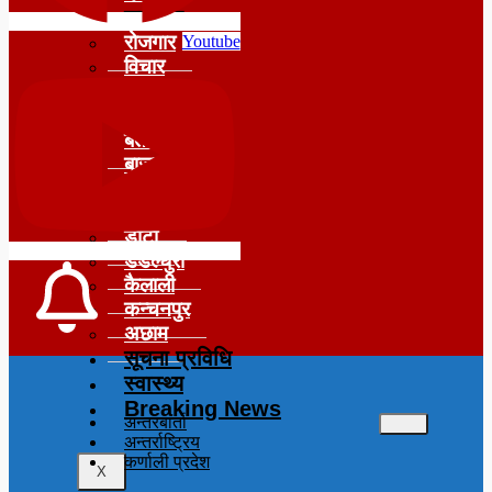
समाचार
रोजगार
Youtube
विचार
शिक्षा
सुदूरपश्चिम
बैतडी
बाजुरा
बझाङ
दार्चुला
डोटी
डडेल्धुरा
कैलाली
कन्चनपुर
अछाम
सूचना प्रविधि
स्वास्थ्य
Breaking News
अन्तरबार्ता
अन्तर्राष्ट्रिय
कर्णाली प्रदेश
X