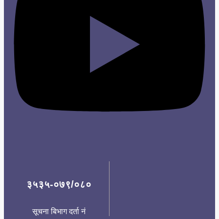
३५३५-०७९/०८०
सूचना बिभाग दर्ता नं