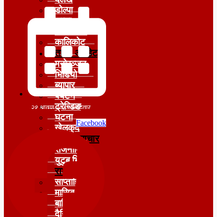
डोल्पा
जुम्ला
जाजरकोट
कालिकोट
ताजा अपडेट
मनोरञ्जन
भिडियो
ब्यापार
पर्यटन
ट्रेन्डिङ
घटना
Facebook
खेलकुद
मुख्य समाचार
राजनीति
युटुब भिडियो
राशीफल
साप्ताहिक
मासिक
बार्षिक
दैनिक