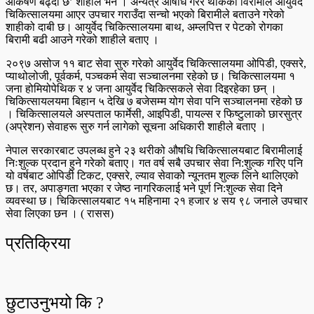
आकर्षण बढ्दो छ’ शाहीले भने । अन्यत्र औषधि गरेर थाकेका विरामीले आयुर्वेद
चिकित्सालयमा आएर उपचार गराउँदा सन्चो भएको बिरामीले बताउने गरेको
शाहीको दाबी छ। आयुर्वेद चिकित्सालयमा बाथ, अम्लपित्त र पेटको रोगका
बिरामी बढी आउने गरेको शाहीले बताए ।
२०९७ असोज ११ बाट सेवा सुरु गरेको आयुर्वेद चिकित्सालयमा ओपिडी, एक्सरे,
प्याथोलोजी, पूर्वकर्म, पञ्चकर्म सेवा सञ्चालनमा रहेको छ। चिकित्सालयमा १
जना होमियोपेथिक र ४ जना आयुर्वेद चिकित्सकले सेवा दिइरहेका छन् ।
चिकित्सायलयमा बिहान ५ देखि ७ बजेसम्म योग सेवा पनि सञ्चालनमा रहेको छ
। चिकित्सालयले अस्पताल फार्मेसी, आइपिडी, पायल्स र फिष्टुलाको छारसुत्र
(अप्रेशन) सेवाहरू सुरु गर्न लागेको सूचना अधिकारी शाहीले बताए ।
नेपाल सरकारबाट उपलब्ध हुने २३ थरीको औषधि चिकित्सालयबाट बिरामीलाई
निःशुल्क प्रदान हुने गरेको बताए। गत वर्ष सबै उपचार सेवा नि:शुल्क गरिए पनि
यो वर्षबाट ओपिडी टिकट, एक्सरे, ल्याव सेवाकोे न्यूनतम शुल्क लिने थालिएको
छ। तर, अपाङ्गता भएका र जेष्ठ नागरिकलाई भने पूर्ण नि:शुल्क सेवा दिने
व्यवस्था छ। चिकित्सालयबाट १५ महिनामा २१ हजार ४ सय ९८ जनाले उपचार
सेवा लिएका छन । ( रासस)
प्रतिक्रिया
छुटाउनुभयो कि ?