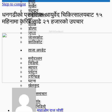
हुम्ला
Skip to content
सुर्खेत
सल्यान
धनगढीको प्रादेशिक आयुर्वेद चिकित्सालयबाट १५
रुकुम पश्चिम
मुगु
महिनामा करिब साढे २१ हजारको उपचार
दैलेख
डोल्पा
Advertisement
जुम्ला
जाजरकोट
कालिकोट
ताजा अपडेट
मनोरञ्जन
भिडियो
ब्यापार
पर्यटन
ट्रेन्डिङ
घटना
खेलकुद
मुख्य समाचार
राजनीति
युटुब भिडियो
माहाओम राज जोशी