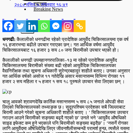
स्वास्थ्य
२०८० मंसिर ५, मंगलवार १६:४९
Breaking News
X
धनगढी:
कैलालीको धनगढीमा रहेको प्रादेशिक आयुर्वेद चिकित्सालयमा एक वर्ष
१६ हजारभन्दा बढीले उपचार गराएका छन्। गत आर्थिक वर्षमा आयुर्वेद
चिकित्सालयबाट १६ हजार ३ सय ८० जना बिरामीको उपचार भएको हो।
कैलालीको धनगढी उपमहानगरपालिका–१३ मा रहेको प्रादेशिक आयुर्वेद
चिकित्सालयमा बिरामीको संख्या बढी रहेको आयुर्वेदिक चिकित्सालयका
वैद्यनिरीक्षक तथा सूचना अधिकारी सुरेन्द्रबहादुर शाहीले बताए। उनका अनुसार
गत आर्थिक वर्षको असोज ११ गतेदेखि असार मसान्तसम्म विभिन्न रोगका ११
हजार २ सय महिला र ५ हजार १ सय १८ पुरुषले उपचार सेवा लिएका छन् ।
चालु आवको श्रावणदेखि कार्तिक मसान्तसम्म ५ सय ८५ जनाले ओपडी सेवा
लिएको चिकित्सालयको तथ्याङ्क छ। सुदूरपश्चिम प्रदेशका सबै जिल्लाबाट
बिरामी आउने गरेको सूचना अधिकारी शाहीले बताए । ‘ चिकित्सालयमा उपचार
गराउन आउने बिरामीको सङ्ख्या बढ्दै गएको छ’ उनले भने ‘आयुर्वेद औषधिको
साइड इफेक्ट कम हुने भएकाले पनि बिरामीको सङ्ख्या बढ्दैछ’। ‘नसर्ने रोगका
लागि आयुर्वेदमा औषधिदेखि लिएर जीवनशैलीसम्बन्धी परामर्श हुन्छ, त्यसैले यसमा