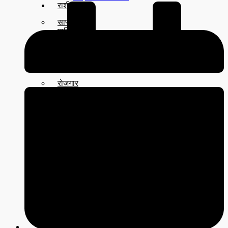
राशीफल
साप्ताहिक
मासिक
बार्षिक
दैनिक
समाचार
रोजगार
विचार
शिक्षा
सुदूरपश्चिम
बैतडी
बाजुरा
बझाङ
दार्चुला
डोटी
डडेल्धुरा
कैलाली
कन्चनपुर
अछाम
सूचना प्रविधि