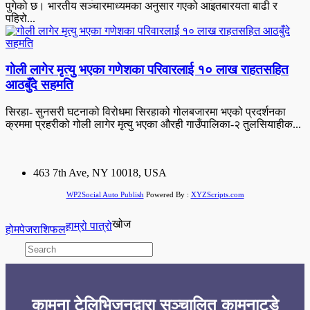
पुगेको छ। भारतीय सञ्चारमाध्यमका अनुसार गएको आइतबारयता बाढी र
पहिरो...
गोली लागेर मृत्यु भएका गणेशका परिवारलाई १० लाख राहतसहित
आठबुँदे सहमति
सिरहा- सुनसरी घटनाको विरोधमा सिरहाको गोलबजारमा भएको प्रदर्शनका
क्रममा प्रहरीको गोली लागेर मृत्यु भएका औरही गाउँपालिका-२ तुलसियाहीक...
463 7th Ave, NY 10018, USA
WP2Social Auto Publish
Powered By :
XYZScripts.com
खोज
हाम्रो पात्रो
होमपेज
राशिफल
कामना टेलिभिजनद्वारा सञ्चालित कामनाटुडे