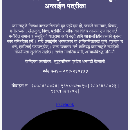
अन्लाईन पत्रीका
कामनाटुडे निष्पक्ष पत्रकारिताको दृढ पहरेदार हो, जसले समाचार, विचार,
मनोरञ्जन, खेलकुद, विश्व, प्रविधि र जीवनका विविध आयाम उजागर गर्छ।
मर्यादित समाज र समृद्धिको यात्रामा अघि बढ्दै हामि आवाजविहीनहरूको बुलन्द
स्वर बनिरहेका छौँ । यदि तपाईंसँग भ्रष्टाचार वा अनियमितताको कुनै प्रमाण छ
भने, हामीलाई पठाउनुहोस्। सत्य उजागर गर्न कटिबद्ध कामनाटुडे तपाईंको
गोपनीयता सुरक्षित राख्नेछ। सचेत नागरिक बनौं, अन्यायविरुद्ध उभिऔं!
केन्द्रिय कार्यालयः सुदूरपश्चिम प्रदेश धनगढी कैलाली
फोन नम्बर
– ०९१-५९०९३३
मोबाइल न. :९८५८४८८०२४ | ९८५८४८७०९५ | ९८५८४८८०२३ |
९८५११७१९५५ |
Facebook