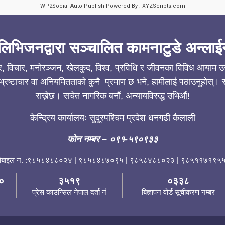
WP2Social Auto Publish
Powered By :
XYZScripts.com
लिभिजनद्वारा सञ्चालित कामनाटुडे अन्लाई
ार, विचार, मनोरञ्जन, खेलकुद, विश्व, प्रविधि र जीवनका विविध आयाम उजा
्रष्टाचार वा अनियमितताको कुनै प्रमाण छ भने, हामीलाई पठाउनुहोस्। सत
राख्नेछ। सचेत नागरिक बनौं, अन्यायविरुद्ध उभिऔं!
केन्द्रिय कार्यालयः सुदूरपश्चिम प्रदेश धनगढी कैलाली
फोन नम्बर
– ०९१-५९०९३३
ोबाइल न. :९८५८४८८०२४ | ९८५८४८७०९५ | ९८५८४८८०२३ | ९८५११७१९५५
०
३५१९
०३३८
प्रेस काउन्सिल नेपाल दर्ता नं
बिज्ञापन वोर्ड सूचीकरण नम्बर