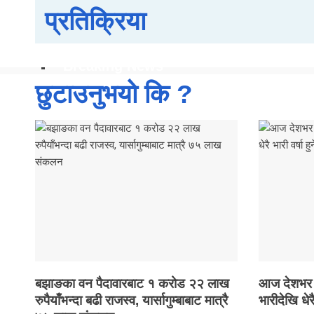
प्रतिक्रिया
सूचना प्रविधि
स्वास्थ्य
Breaking News
छुटाउनुभयो कि ?
X
बझाङका वन पैदावारबाट १ करोड २२ लाख
आज देशभर वर्
रुपैयाँभन्दा बढी राजस्व, यार्सागुम्बाबाट मात्रै
भारीदेखि धेरै