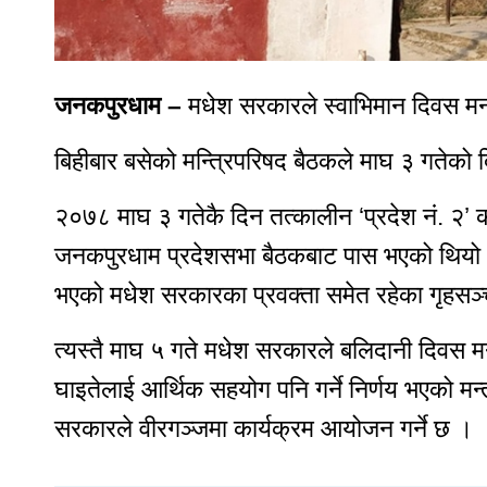
दैनिक
समाचार
रोजगार
जनकपुरधाम –
मधेश सरकारले स्वाभिमान दिवस 
विचार
शिक्षा
बिहीबार बसेको मन्त्रिपरिषद बैठकले माघ ३ गतेको 
सुदूरपश्चिम
२०७८ माघ ३ गतेकै दिन तत्कालीन ‘प्रदेश नं. २’ 
बैतडी
जनकपुरधाम प्रदेशसभा बैठकबाट पास भएको थियो । 
बाजुरा
बझाङ
भएको मधेश सरकारका प्रवक्ता समेत रहेका गृहसञ्च
दार्चुला
त्यस्तै माघ ५ गते मधेश सरकारले बलिदानी दिवस
डोटी
घाइतेलाई आर्थिक सहयोग पनि गर्ने निर्णय भएको म
डडेल्धुरा
कैलाली
सरकारले वीरगञ्जमा कार्यक्रम आयोजन गर्ने छ ।
कन्चनपुर
अछाम