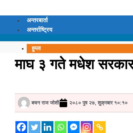
अन्तरबार्ता
अन्तर्राष्ट्रिय
कर्णाली प्रदेश
हुम्ला
सुर्खेत
माघ ३ गते मधेश सरकार
सल्यान
रुकुम पश्चिम
मुगु
दैलेख
डोल्पा
बचन राज जोशी
२०८० पुष २७, शुक्रबार १०:१०
जुम्ला
जाजरकोट
कालिकोट