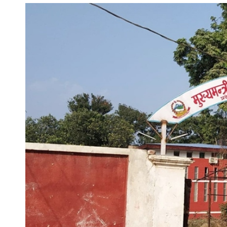
ताजा अपडेट
मनोरञ्जन
भिडियो
ब्यापार
पर्यटन
ट्रेन्डिङ
घटना
खेलकुद
मुख्य समाचार
राजनीति
युटुब भिडियो
राशीफल
साप्ताहिक
मासिक
बार्षिक