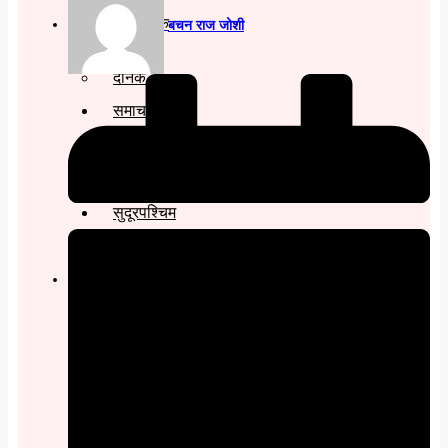
साप्ताहिक
बचन राज जोशी
मासिक
बार्षिक
दैनिक
समाचार
रोजगार
विचार
शिक्षा
सुदूरपश्चिम
बैतडी
बाजुरा
बझाङ
दार्चुला
डोटी
डडेल्धुरा
कैलाली
कन्चनपुर
अछाम
सूचना प्रविधि
स्वास्थ्य