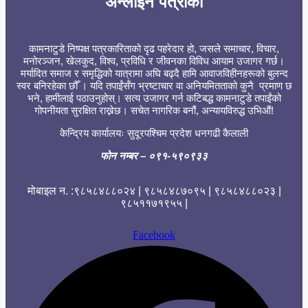
अन्लाईन पत्रीका
कामनाटुडे निष्पक्ष पत्रकारिताको दृढ पहरेदार हो, जसले समाचार, विचार,
मनोरञ्जन, खेलकुद, विश्व, प्रविधि र जीवनका विविध आयाम उजागर गर्छ।
मर्यादित समाज र समृद्धिको यात्रामा अघि बढ्दै हामि आवाजविहीनहरूको बुलन्द
स्वर बनिरहेका छौँ । यदि तपाईंसँग भ्रष्टाचार वा अनियमितताको कुनै प्रमाण छ
भने, हामीलाई पठाउनुहोस्। सत्य उजागर गर्न कटिबद्ध कामनाटुडे तपाईंको
गोपनीयता सुरक्षित राख्नेछ। सचेत नागरिक बनौं, अन्यायविरुद्ध उभिऔं!
केन्द्रिय कार्यालयः सुदूरपश्चिम प्रदेश धनगढी कैलाली
फोन नम्बर
– ०९१-५९०९३३
मोबाइल न. :९८५८४८८०२४ | ९८५८४८७०९५ | ९८५८४८८०२३ |
९८५११७१९५५ |
Facebook