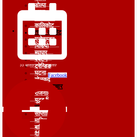
डोल्पा
जुम्ला
जाजरकोट
कालिकोट
ताजा अपडेट
मनोरञ्जन
भिडियो
ब्यापार
पर्यटन
ट्रेन्डिङ
घटना
Facebook
खेलकुद
मुख्य समाचार
राजनीति
युटुब भिडियो
राशीफल
साप्ताहिक
मासिक
बार्षिक
दैनिक