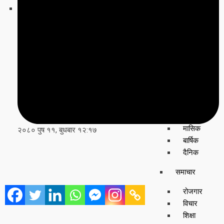
घटना
खेलकुद
मुख्य
समाचार
राजनीति
युटुब भिडियो
राशीफल
साप्ताहिक
मासिक
२०८० पुष ११, बुधबार १२:१७
बार्षिक
दैनिक
समाचार
रोजगार
विचार
शिक्षा