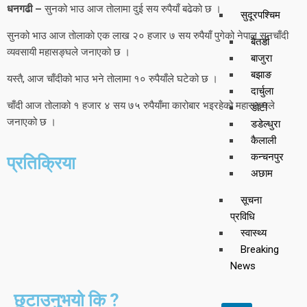
धनगढी –
सुनको भाउ आज ताेलामा दुई सय रुपैयाँ बढेको छ ।
सुदूरपश्चिम
सुनको भाउ आज ताेलाकाे एक लाख २० हजार ७ सय रुपैयाँ पुगेको नेपाल सुनचाँदी
बैतडी
व्यवसायी महासङ्घले जनाएको छ ।
बाजुरा
बझाङ
यस्तै, आज चाँदीको भाउ भने ताेलामा १० रुपैयाँले घटेको छ ।
दार्चुला
चाँदी आज तोलाको १ हजार ४ सय ७५ रुपैयाँमा कारोबार भइरहेको महास‌ङ्घले
डोटी
जनाएको छ ।
डडेल्धुरा
कैलाली
कन्चनपुर
प्रतिक्रिया
अछाम
सूचना
प्रविधि
स्वास्थ्य
Breaking
News
छुटाउनुभयो कि ?