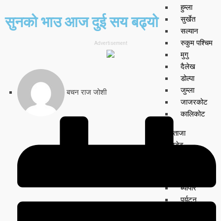
हुम्ला
सुनको भाउ आज दुई सय बढ्यो
सुर्खेत
सल्यान
रुकुम पश्चिम
Advertisement
मुगु
दैलेख
डोल्पा
जुम्ला
बचन राज जोशी
जाजरकोट
कालिकोट
ताजा
अपडेट
मनोरञ्जन
भिडियो
ब्यापार
पर्यटन
ट्रेन्डिङ