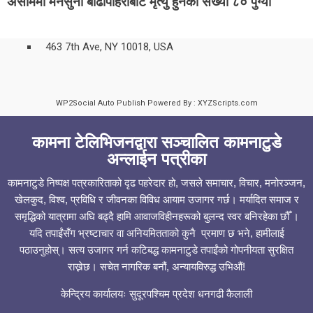
असाममा मनसुनी बाढीपहिरोबाट मृत्यु हुनेको संख्या ८० पुग्यो
463 7th Ave, NY 10018, USA
WP2Social Auto Publish
Powered By :
XYZScripts.com
कामना टेलिभिजनद्वारा सञ्चालित कामनाटुडे
अन्लाईन पत्रीका
कामनाटुडे निष्पक्ष पत्रकारिताको दृढ पहरेदार हो, जसले समाचार, विचार, मनोरञ्जन,
खेलकुद, विश्व, प्रविधि र जीवनका विविध आयाम उजागर गर्छ। मर्यादित समाज र
समृद्धिको यात्रामा अघि बढ्दै हामि आवाजविहीनहरूको बुलन्द स्वर बनिरहेका छौँ ।
यदि तपाईंसँग भ्रष्टाचार वा अनियमितताको कुनै प्रमाण छ भने, हामीलाई
पठाउनुहोस्। सत्य उजागर गर्न कटिबद्ध कामनाटुडे तपाईंको गोपनीयता सुरक्षित
राख्नेछ। सचेत नागरिक बनौं, अन्यायविरुद्ध उभिऔं!
केन्द्रिय कार्यालयः सुदूरपश्चिम प्रदेश धनगढी कैलाली