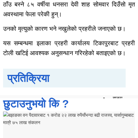
ठाँउ बस्ने ८५ वर्षीया धनसरा देवी शाह सोमवार दिउँसो मृत
साप्ताहिक
मासिक
अवस्थामा फेला परेकी हुन्।
बार्षिक
उनको मृत्युको कारण भने नखुलेको प्रहरीले जनाएको छ।
दैनिक
समाचार
यस सम्बन्धमा इलाका प्रहरी कार्यालय टिकापुरबाट प्रहरी
रोजगार
टोली खटिई आवश्यक अनुसन्धान गरिरहेको बताइएको छ।
विचार
शिक्षा
प्रतिक्रिया
सुदूरपश्चिम
बैतडी
बाजुरा
छुटाउनुभयो कि ?
बझाङ
दार्चुला
डोटी
डडेल्धुरा
कैलाली