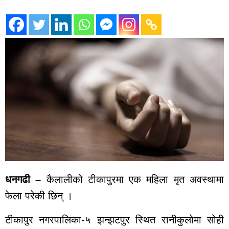
कालिकोट
ताजा
अपडेट
मनोरञ्जन
भिडियो
ब्यापार
पर्यटन
ट्रेन्डिङ
घटना
खेलकुद
मुख्य
समाचार
धनगढी –
कैलालीको टीकापुरमा एक महिला मृत अवस्थामा
राजनीति
फेला परेकी छिन् ।
युटुब भिडियो
टीकापुर नगरपालिका-५ झन्झटपुर स्थित रानीकुलोमा सोही
राशीफल