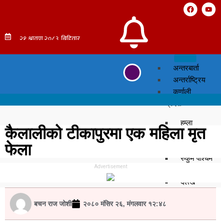
अन्तरबार्ता
अन्तर्राष्ट्रिय
कर्णाली
प्रदेश
हुम्ला
कैलालीको टीकापुरमा एक महिला मृत
सुर्खेत
फेला
सल्यान
रुकुम पश्चिम
Advertisement
मुगु
दैलेख
डोल्पा
बचन राज जोशी
२०८० मंसिर २६, मंगलवार १२:४८
जुम्ला
जाजरकोट