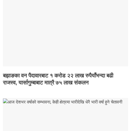
कन्चनपुर
अछाम
सूचना
प्रविधि
स्वास्थ्य
Breaking
News
X
बझाङका वन पैदावारबाट १ करोड २२ लाख रुपैयाँभन्दा बढी
राजस्व, यार्सागुम्बाबाट मात्रै ७५ लाख संकलन