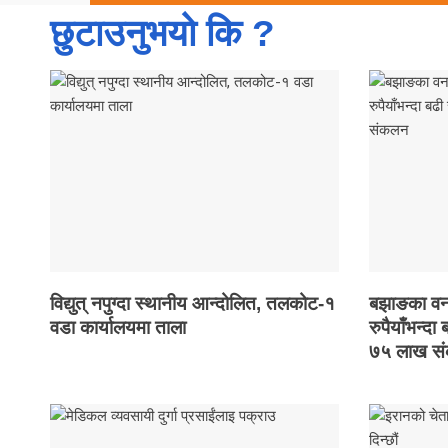
दैनिक
छुटाउनुभयो कि ?
समाचार
रोजगार
विचार
शिक्षा
सुदूरपश्चिम
बैतडी
बाजुरा
बझाङ
दार्चुला
विद्युत् नपुग्दा स्थानीय आन्दोलित, तलकोट-१
बझाङका वन
डोटी
वडा कार्यालयमा ताला
रुपैयाँभन्दा 
७५ लाख स
डडेल्धुरा
कैलाली
कन्चनपुर
अछाम