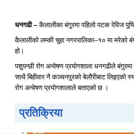
ताजा अपडेट
मनोरञ्जन
भिडियो
धनगढी –
कैलालीका बंगुरमा पहिलो पटक रेविज पु
ब्यापार
कैलालीको लम्की चुहा नगरपालिका–१० मा मरेको बंगुर
पर्यटन
ट्रेन्डिङ
हो।
घटना
पशुपन्छी रोग अन्वेषण प्रयोगशाला धनगढीले बंगु
खेलकुद
साथै बिहीवार नै कञ्चनपुरको बेलौरीबाट लिइएको स्य
मुख्य समाचार
राजनीति
रोग अन्वेषण प्रयोगशालाले बताएको छ ।
युटुब भिडियो
राशीफल
प्रतिक्रिया
साप्ताहिक
मासिक
बार्षिक