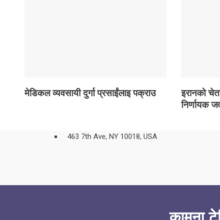
सूचना प्रविधि
स्वास्थ्य
Breaking News
X
मेडिकल व्यवसायी दुर्गा प्रसाईंलाइ पक्राउ
इरानको चेत
निर्णायक जव
463 7th Ave, NY 10018, USA
कामना टे