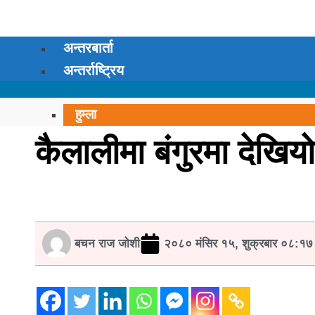
अन्तरबार्ता
अन्तर्राष्ट्रिय
कर्णाली प्रदेश
हुम्ला
सुर्खेत
कैलालीमा बंगुरमा देखियो
सल्यान
रुकुम पश्चिम
मुगु
दैलेख
डोल्पा
बचन राज जोशी
२०८० मंसिर १५, शुक्रबार ०८:१७
जुम्ला
जाजरकोट
कालिकोट