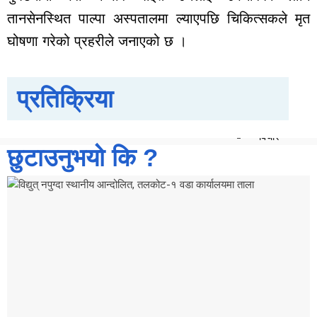
साप्ताहिक
तानसेनस्थित पाल्पा अस्पतालमा ल्याएपछि चिकित्सकले मृत
मासिक
घोषणा गरेको प्रहरीले जनाएको छ ।
बार्षिक
दैनिक
प्रतिक्रिया
समाचार
रोजगार
विचार
छुटाउनुभयो कि ?
शिक्षा
सुदूरपश्चिम
बैतडी
बाजुरा
बझाङ
दार्चुला
डोटी
डडेल्धुरा
कैलाली