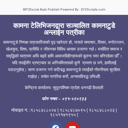
WP2Social Auto Publish
Powered By :
XYZScripts.com
कामना टेलिभिजनद्वारा सञ्चालित कामनाटुडे
अन्लाईन पत्रीका
कामनाटुडे निष्पक्ष पत्रकारिताको दृढ पहरेदार हो, जसले समाचार, विचार, मनोरञ्जन,
खेलकुद, विश्व, प्रविधि र जीवनका विविध आयाम उजागर गर्छ। मर्यादित समाज र
समृद्धिको यात्रामा अघि बढ्दै हामि आवाजविहीनहरूको बुलन्द स्वर बनिरहेका छौँ ।
यदि तपाईंसँग भ्रष्टाचार वा अनियमितताको कुनै प्रमाण छ भने, हामीलाई
पठाउनुहोस्। सत्य उजागर गर्न कटिबद्ध कामनाटुडे तपाईंको गोपनीयता सुरक्षित
राख्नेछ। सचेत नागरिक बनौं, अन्यायविरुद्ध उभिऔं!
केन्द्रिय कार्यालयः सुदूरपश्चिम प्रदेश धनगढी कैलाली
फोन नम्बर
– ०९१-५९०९३३
मोबाइल न. :९८५८४८८०२४ | ९८५८४८७०९५ | ९८५८४८८०२३ |
९८५११७१९५५ |