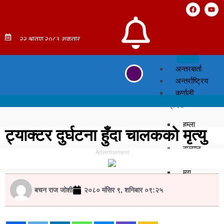
अन्तरबार्ता
अन्तर्राष्ट्रिय
कर्णाली
प्रदेश
हुम्ला
ट्याक्टर दुर्घटना हुँदा चालकको मृत्यु
सुर्खेत
सल्यान
Advertisement
रुकुम पश्चिम
मुगु
दैलेख
बचन राज जोशी
२०८० मंसिर ९, शनिबार ०९:२५
डोल्पा
जुम्ला
जाजरकोट