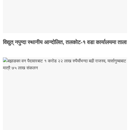
कन्चनपुर
अछाम
सूचना
प्रविधि
स्वास्थ्य
विद्युत् नपुग्दा स्थानीय आन्दोलित, तलकोट-१ वडा कार्यालयमा ताला
Breaking
News
X