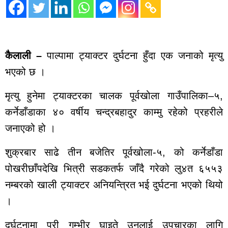
कालिकोट
ताजा
अपडेट
कैलाली –
पाल्पामा ट्याक्टर दुर्घटना हुँदा एक जनाको मृत्यु
मनोरञ्जन
भएको छ ।
भिडियो
ब्यापार
मृत्यु हुनेमा ट्याक्टरका चालक पूर्वखोला गाउँपालिका–५,
पर्यटन
ट्रेन्डिङ
कर्नेडाँडाका ४० वर्षीय चन्द्रबहादुर काम्मु रहेको प्रहरीले
घटना
जनाएको हो ।
खेलकुद
शुक्रबार साढे तीन बजेतिर पूर्वखोला-५, को कर्नेडाँडा
मुख्य
समाचार
पोखरीछाँपदेखि भित्री सडकतर्फ जाँदै गरेको लु४त ६५५३
नम्बरको खाली ट्याक्टर अनियन्त्रित भई दुर्घटना भएको थियो
राजनीति
युटुब भिडियो
।
राशीफल
दुर्घटनामा परी गम्भीर घाइते उनलाई उपचारका लागि