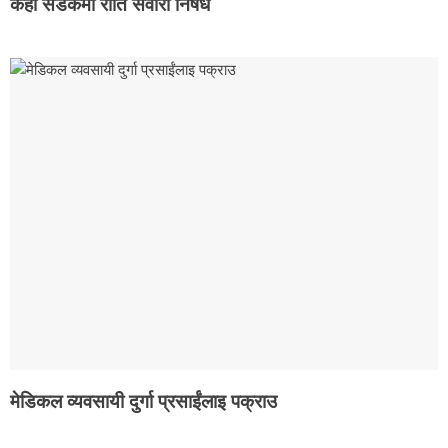
केही सडकमा राति सवारी निषेध
मेडिकल व्यवसायी दुर्गा प्रसाईंलाइ पक्राउ