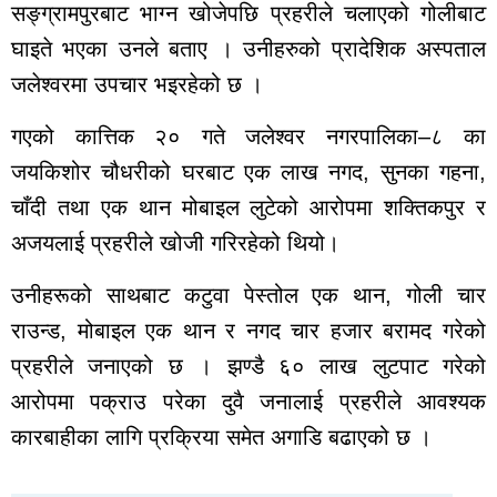
सङ्ग्रामपुरबाट भाग्न खोजेपछि प्रहरीले चलाएको गोलीबाट
साप्ताहिक
घाइते भएका उनले बताए । उनीहरुको प्रादेशिक अस्पताल
मासिक
बार्षिक
जलेश्वरमा उपचार भइरहेको छ ।
दैनिक
गएको कात्तिक २० गते जलेश्वर नगरपालिका–८ का
समाचार
जयकिशोर चौधरीको घरबाट एक लाख नगद, सुनका गहना,
रोजगार
चाँदी तथा एक थान मोबाइल लुटेको आरोपमा शक्तिकपुर र
विचार
अजयलाई प्रहरीले खोजी गरिरहेको थियो।
शिक्षा
सुदूरपश्चिम
उनीहरूको साथबाट कटुवा पेस्तोल एक थान, गोली चार
बैतडी
राउन्ड, मोबाइल एक थान र नगद चार हजार बरामद गरेको
बाजुरा
प्रहरीले जनाएको छ । झण्डै ६० लाख लुटपाट गरेको
बझाङ
आरोपमा पक्राउ परेका दुवै जनालाई प्रहरीले आवश्यक
दार्चुला
डोटी
कारबाहीका लागि प्रक्रिया समेत अगाडि बढाएको छ ।
डडेल्धुरा
कैलाली