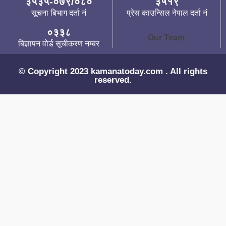
३५३५-०७९/०८०
३५१९
सूचना बिभाग दर्ता नं
प्रेस काउन्सिल नेपाल दर्ता नं
०३३८
Our Team
बिज्ञापन वोर्ड सूचीकरण नम्बर
© Copyright 2023 kamanatoday.com . All rights
reserved.