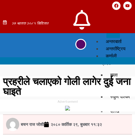
अन्तरबार्ता
अन्तर्राष्ट्रिय
कर्णाली
प्रदेश
हुम्ला
प्रहरीले चलाएको गोली लागेर दुई जना
सुर्खेत
घाइते
सल्यान
रुकुम पश्चिम
Advertisement
मुगु
दैलेख
डोल्पा
बचन राज जोशी
२०८० कार्तिक २९, बुधबार ११:३२
जुम्ला
जाजरकोट