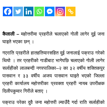
कालिकोट
ताजा
अपडेट
मनोरञ्जन
कैलाली –
महोत्तरीमा प्रहरीले चलाएको गोली लागेर दुई जना
भिडियो
ब्यापार
घाइते भएका छन् ।
पर्यटन
ट्रेन्डिङ
गएराति प्रहरीले हातहतियारसहित दुई जनालाई पक्राउ गरेको
घटना
थियो । तर प्रहरीको गाडीबाट भागेपछि चलाएको गोली लागेर
खेलकुद
सर्लाहीको लालबन्दी नगरपालिका–२ का ३२ वर्षीय शक्तिकपुर
मुख्य
पासवान र ३३ वर्षीय अजय पासवान घाइते भएको जिल्ला
समाचार
प्रहरी कार्यालय महोत्तरीका प्रवक्ता प्रहरी नायब उपरीक्षक
राजनीति
दिलीपकुमार गिरीले बताए ।
युटुब भिडियो
पक्राउ परेका दुवै जना महोत्तरी ल्याउँदै गर्दा राति सर्लाहीको
राशीफल