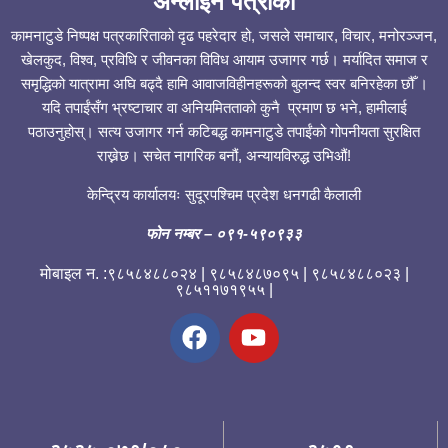
अन्लाईन पत्रीका
कामनाटुडे निष्पक्ष पत्रकारिताको दृढ पहरेदार हो, जसले समाचार, विचार, मनोरञ्जन,
खेलकुद, विश्व, प्रविधि र जीवनका विविध आयाम उजागर गर्छ। मर्यादित समाज र
समृद्धिको यात्रामा अघि बढ्दै हामि आवाजविहीनहरूको बुलन्द स्वर बनिरहेका छौँ ।
यदि तपाईंसँग भ्रष्टाचार वा अनियमितताको कुनै प्रमाण छ भने, हामीलाई
पठाउनुहोस्। सत्य उजागर गर्न कटिबद्ध कामनाटुडे तपाईंको गोपनीयता सुरक्षित
राख्नेछ। सचेत नागरिक बनौं, अन्यायविरुद्ध उभिऔं!
केन्द्रिय कार्यालयः सुदूरपश्चिम प्रदेश धनगढी कैलाली
फोन नम्बर
– ०९१-५९०९३३
मोबाइल न. :९८५८४८८०२४ | ९८५८४८७०९५ | ९८५८४८८०२३ |
९८५११७१९५५ |