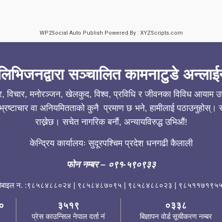
WP2Social Auto Publish
Powered By :
XYZScripts.com
लिभिजनद्वारा सञ्चालित कामनाटुडे अन्लाई
ार, विचार, मनोरञ्जन, खेलकुद, विश्व, प्रविधि र जीवनका विविध आयाम उजा
्रष्टाचार वा अनियमितताको कुनै प्रमाण छ भने, हामीलाई पठाउनुहोस्। सत
राख्नेछ। सचेत नागरिक बनौं, अन्यायविरुद्ध उभिऔं!
केन्द्रिय कार्यालयः सुदूरपश्चिम प्रदेश धनगढी कैलाली
फोन नम्बर
– ०९१-५९०९३३
ोबाइल न. :९८५८४८८०२४ | ९८५८४८७०९५ | ९८५८४८८०२३ | ९८५११७१९५५
०
३५१९
०३३८
प्रेस काउन्सिल नेपाल दर्ता नं
बिज्ञापन वोर्ड सूचीकरण नम्बर