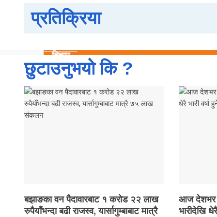
दैनिक
प्रतिक्रिया
समाचार
रोजगार
विचार
छुटाउनुभयो कि ?
शिक्षा
सुदूरपश्चिम
बैतडी
बाजुरा
बझाङ
दार्चुला
डोटी
डडेल्धुरा
कैलाली
बझाङका वन पैदावारबाट १ करोड २२ लाख
आज देशभर वर्
कन्चनपुर
रुपैयाँभन्दा बढी राजस्व, यार्सागुम्बाबाट मात्रै
भारीदेखि धेरै
अछाम