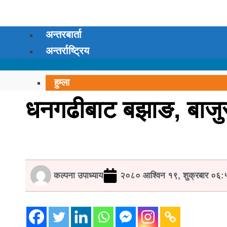
अन्तरबार्ता
अन्तर्राष्ट्रिय
कर्णाली प्रदेश
हुम्ला
सुर्खेत
धनगढीबाट बझाङ, बाजुर
सल्यान
रुकुम पश्चिम
मुगु
दैलेख
डोल्पा
कल्पना उपाध्याय
२०८० आश्विन १९, शुक्रबार ०६:
जुम्ला
जाजरकोट
कालिकोट