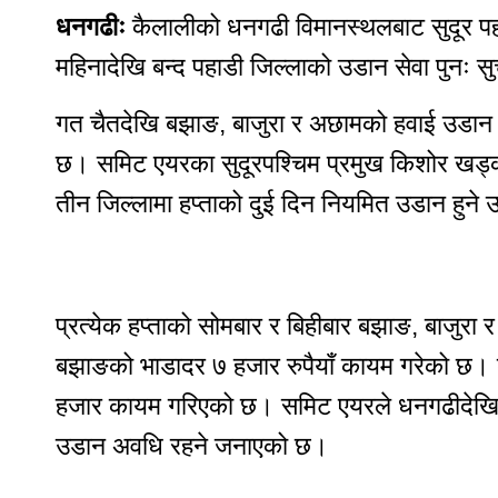
ताजा अपडेट
धनगढीः
कैलालीको धनगढी विमानस्थलबाट सुदूर पह
मनोरञ्जन
महिनादेखि बन्द पहाडी जिल्लाको उडान सेवा पुनः स
भिडियो
ब्यापार
गत चैतदेखि बझाङ, बाजुरा र अछामको हवाई उडान 
पर्यटन
छ। समिट एयरका सुदूरपश्चिम प्रमुख किशोर खड्क
ट्रेन्डिङ
तीन जिल्लामा हप्ताको दुई दिन नियमित उडान हुने
घटना
खेलकुद
मुख्य समाचार
राजनीति
प्रत्येक हप्ताको सोमबार र बिहीबार बझाङ, बाजु
युटुब भिडियो
बझाङको भाडादर ७ हजार रुपैयाँ कायम गरेको छ।
राशीफल
हजार कायम गरिएको छ। समिट एयरले धनगढीदेखि 
साप्ताहिक
उडान अवधि रहने जनाएको छ।
मासिक
बार्षिक